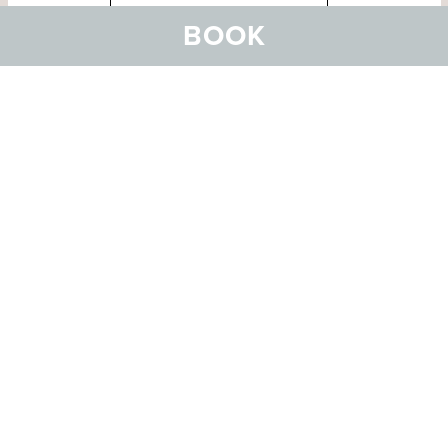
MEHR ZUM REITERLEBNIS
BOOK
VALENTIN VINOTECA
Wer einen guten Wein zu
schätzen weiss