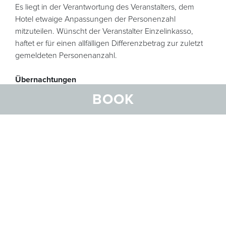
Es liegt in der Verantwortung des Veranstalters, dem
Hotel etwaige Anpassungen der Personenzahl
mitzuteilen. Wünscht der Veranstalter Einzelinkasso,
haftet er für einen allfälligen Differenzbetrag zur zuletzt
gemeldeten Personenanzahl.
Übernachtungen
Bitte beachten Sie dazu die Annullierungsbedingungen
BOOK
unter 9.1.
10. Verunmöglichte Anreise
Kann der Gast in Folge höherer Gewalt (Hochwasser,
Lawinenabgang, Erdbeben etc.) nicht oder nicht
rechtzeitig anreisen, so ist er nicht verpflichtet, das
vereinbarte Entgelt für die versäumten Tage zu
bezahlen. Der Gast muss die Unmöglichkeit der Anreise