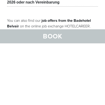
2026 oder nach Vereinbarung
You can also find our
job offers from the Badehotel
Belvair
on the online job exchange HOTELCAREER.
BOOK
APPLY NOW!
We look forward to receiving your
application
BELVEDERE HOTEL FAMILIE
Sandy Stöckenius-Lindemann
Executive Board / HR Manager