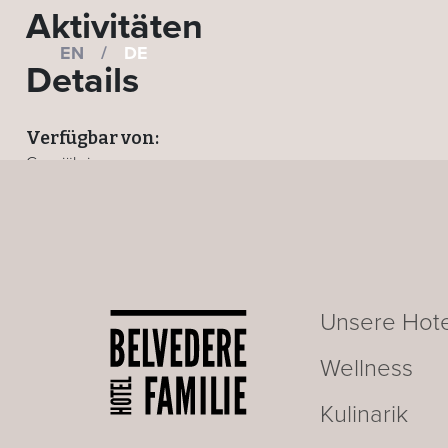
Aktivitäten
EN
/
DE
Details
Verfügbar von:
Ganzjährig
Wo:
Alle Hotels
ZURÜCK ZUR AKTIVITÄTEN-SEITE
Unsere Hote
Wellness
Kulinarik