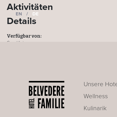
Aktivitäten
EN
/
DE
Details
Verfügbar von:
Ganzjährig
Wo:
Alle Hotels
ZURÜCK ZUR AKTIVITÄTEN-SEITE
Unsere Hote
Wellness
Kulinarik