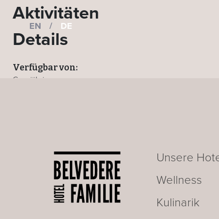
Aktivitäten
EN
/
DE
Details
Verfügbar von:
Ganzjährig
Wo:
Alle Hotels
ZURÜCK ZUR AKTIVITÄTEN-SEITE
Unsere Hote
Wellness
Kulinarik