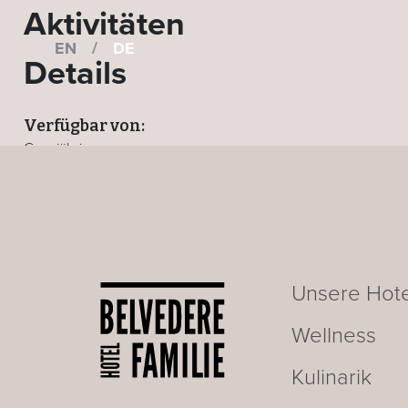
Aktivitäten
EN
/
DE
Details
Verfügbar von:
Ganzjährig
Wo:
Alle Hotels
ZURÜCK ZUR AKTIVITÄTEN-SEITE
Unsere Hote
Wellness
Kulinarik