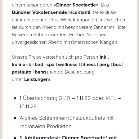
einem besonderen
«Dinner Spectactle»
. Das
Bündner Vokalensemble Incantanti
hat exklusiv
dafür ein gesangliches Werk komponiert, mit welchem
sie durch den Abend mit besonderem Dinner im Hotel
Belvedere führen werden. Erleben Sie einen
unvergesslichen Abend mit fantastischen Klängen.
Unsere Preise verstehen sich pro Person
inkl.
kulinarik | bad | spa | wellness | fitness | berg | bus |
postauto | bahn
(nähere Beschreibung
unter
Leistungen
)
1 Übernachtung 31.10 – 1.11.26 oder 14.11. –
15.11.26
Alpines Schlemmerfrühstückbuffets mit
regionalen Produkten
1 Jubilaumsfest: Dinner Spectacle* mit